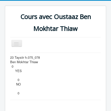
Cours avec Oustaaz Ben
Mokhtar Thiaw
Toggle
Navigation
Accueil
23 Taysiir h.075_078
Ben Mokhtar Thiaw
CAUSERIES
0
YES
IBADAAT
0
AQEEDAH
NO
HADEETH
0
Al Qur'aan
Zikra