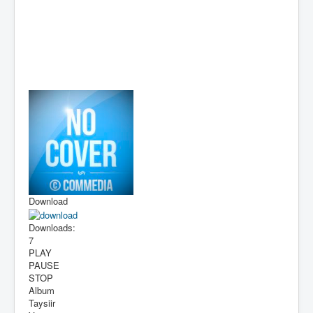
Download
Downloads:
7
PLAY
PAUSE
STOP
Album
Taysiir