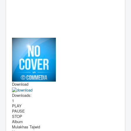
Download
Downloads:
1
PLAY
PAUSE
STOP
Album
Mulakhas Tajwid