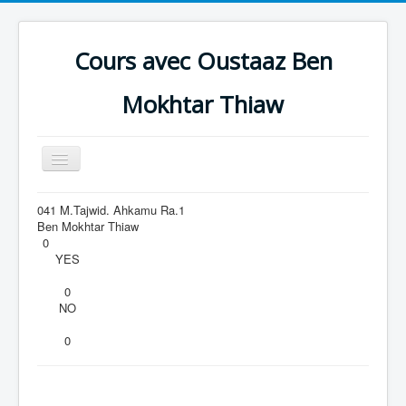
Cours avec Oustaaz Ben
Mokhtar Thiaw
Toggle
Navigation
Accueil
041 M.Tajwid. Ahkamu Ra.1
Ben Mokhtar Thiaw
CAUSERIES
0
YES
IBADAAT
0
AQEEDAH
NO
HADEETH
0
Al Qur'aan
Zikra